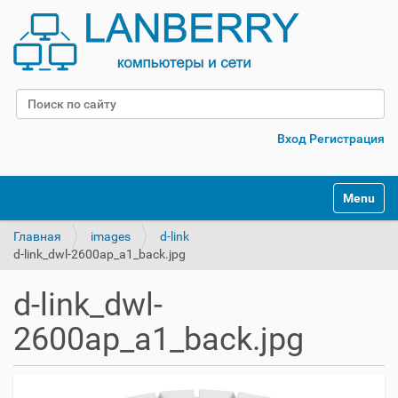
Поиск
Расширенный поиск
Вход
Регистрация
Переклю
Главная
images
d-link
d-link_dwl-2600ap_a1_back.jpg
d-link_dwl-
2600ap_a1_back.jpg