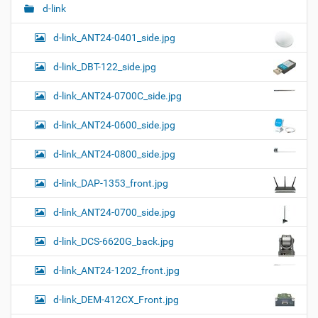
о
и
с
d-link
л
д
г
н
о
d-link_ANT24-0401_side.jpg
а
о
к
р
ц
у
а
d-link_DBT-122_side.jpg
и
м
з
м
е
я
d-link_ANT24-0700C_side.jpg
е
н
р
т
d-link_ANT24-0600_side.jpg
н
о
о
м
г
d-link_ANT24-0800_side.jpg
о
п
d-link_DAP-1353_front.jpg
р
о
с
d-link_ANT24-0700_side.jpg
м
о
d-link_DCS-6620G_back.jpg
т
р
а
d-link_ANT24-1202_front.jpg
к
а
d-link_DEM-412CX_Front.jpg
р
т