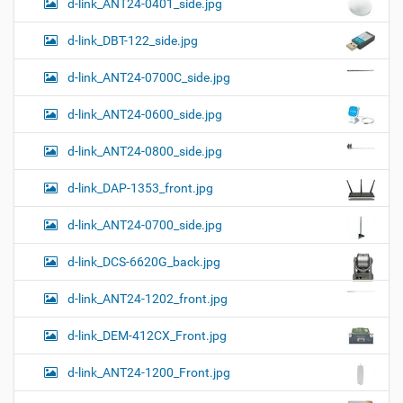
d-link_ANT24-0401_side.jpg
а
о
к
р
ц
у
а
d-link_DBT-122_side.jpg
и
м
з
м
е
я
d-link_ANT24-0700C_side.jpg
е
н
р
т
d-link_ANT24-0600_side.jpg
н
о
о
м
г
d-link_ANT24-0800_side.jpg
о
п
d-link_DAP-1353_front.jpg
р
о
с
d-link_ANT24-0700_side.jpg
м
о
d-link_DCS-6620G_back.jpg
т
р
а
d-link_ANT24-1202_front.jpg
к
а
d-link_DEM-412CX_Front.jpg
р
т
d-link_ANT24-1200_Front.jpg
и
н