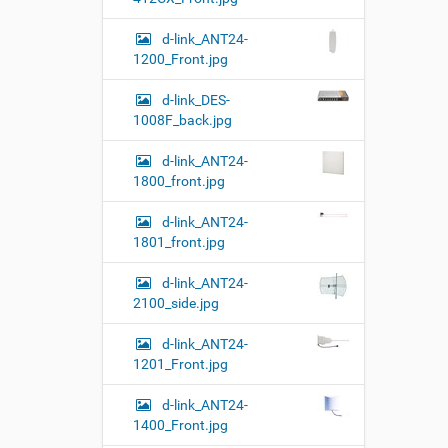
т
н
о
о
d-link_ANT24-
м
г
1200_Front.jpg
о
п
р
d-link_DES-
о
1008F_back.jpg
с
м
d-link_ANT24-
о
1800_front.jpg
т
р
а
d-link_ANT24-
к
1801_front.jpg
а
р
d-link_ANT24-
т
2100_side.jpg
и
н
к
d-link_ANT24-
и
1201_Front.jpg
…
d-link_ANT24-
1400_Front.jpg