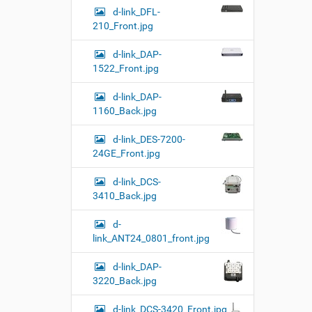
d-link_DFL-
210_Front.jpg
d-link_DAP-
1522_Front.jpg
d-link_DAP-
1160_Back.jpg
d-link_DES-7200-
24GE_Front.jpg
d-link_DCS-
3410_Back.jpg
d-
link_ANT24_0801_front.jpg
d-link_DAP-
3220_Back.jpg
d-link_DCS-3420_Front.jpg