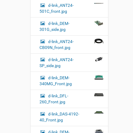
d-link_ANT24-
501C_front.jpg
d-link_DEM-
301G_side.jpg
d-link_ANT24-
CB09N_front.jpg
d-link_ANT24-
SP_side.jpg
d-link_DEM-
340MG_Front.jpg
d-link_DFL-
260_Front.jpg
d-link_DAS-4192-
40_Front.jpg
d-link_DEM-