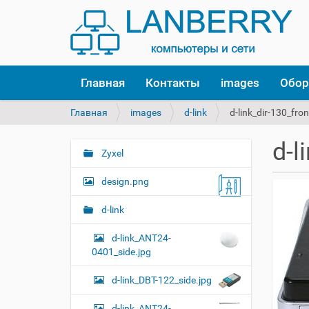
Главная
Контакты
images
Обор
В
Главная
images
d-link
d-link_dir-130_fron
ы
з
d-l
д
Zyxel
Н
е
а
с
design.png
в
ь
и
:
d-link
г
d-link_ANT24-
а
0401_side.jpg
ц
и
d-link_DBT-122_side.jpg
я
d-link_ANT24-