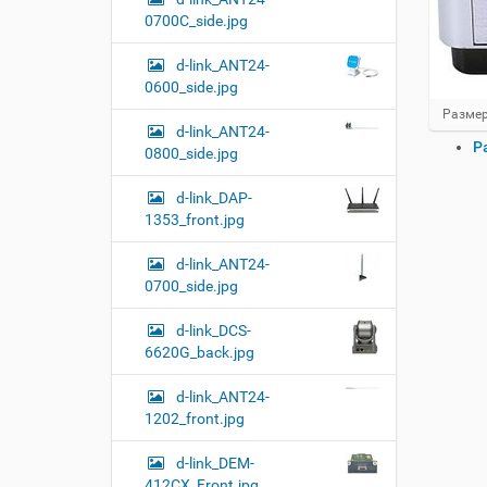
0700C_side.jpg
d-link_ANT24-
0600_side.jpg
Н
Размер
d-link_ANT24-
а
О
Р
ж
0800_side.jpg
п
м
и
е
d-link_DAP-
т
р
1353_front.jpg
е
а
д
ц
л
d-link_ANT24-
и
я
0700_side.jpg
и
п
о
с
d-link_DCS-
л
д
6620G_back.jpg
н
о
о
к
р
d-link_ANT24-
у
а
1202_front.jpg
м
з
м
е
d-link_DEM-
е
н
р
412CX_Front.jpg