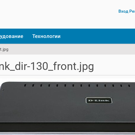
Вход
Ре
удование
Технологии
t.jpg
ink_dir-130_front.jpg