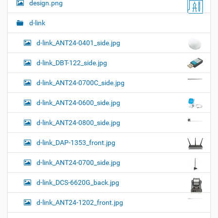
и
design.png
я
в
и
п
о
и
с
d-link
л
д
г
н
о
d-link_ANT24-0401_side.jpg
а
о
к
р
ц
у
а
d-link_DBT-122_side.jpg
и
м
з
м
е
я
d-link_ANT24-0700C_side.jpg
е
н
р
т
d-link_ANT24-0600_side.jpg
н
о
о
м
г
d-link_ANT24-0800_side.jpg
о
п
d-link_DAP-1353_front.jpg
р
о
с
d-link_ANT24-0700_side.jpg
м
о
d-link_DCS-6620G_back.jpg
т
р
а
d-link_ANT24-1202_front.jpg
к