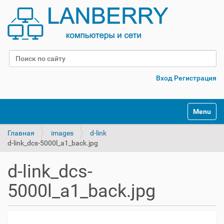
Поиск
Расширенный поиск
Вход
Регистрация
Переклю
Главная
images
d-link
d-link_dcs-5000l_a1_back.jpg
d-link_dcs-
5000l_a1_back.jpg