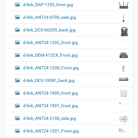
п
d-link_DAP-1353_front.jpg
р
о
с
d-link_ANT24-0700_side.jpg
м
о
d-link_DCS-6620G_back.jpg
т
р
а
d-link_ANT24-1202_front.jpg
к
а
d-link_DEM-412CX_Front.jpg
р
т
d-link_ANT24-1200_Front.jpg
и
н
к
d-link_DES-1008F_back.jpg
и
…
d-link_ANT24-1800_front.jpg
d-link_ANT24-1801_front.jpg
d-link_ANT24-2100_side.jpg
d-link_ANT24-1201_Front.jpg