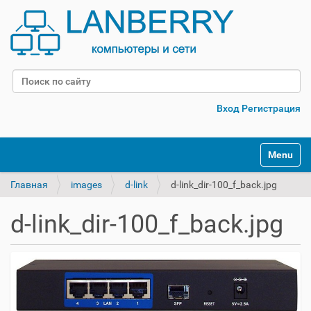
Поиск
Расширенный поиск
Вход
Регистрация
Переклю
Главная
images
d-link
d-link_dir-100_f_back.jpg
d-link_dir-100_f_back.jpg