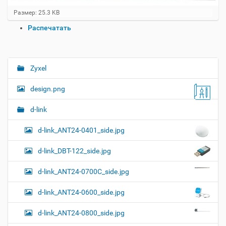
Н
Размер: 25.3 KB
а
О
Распечатать
ж
п
м
и
е
т
р
е
а
Zyxel
Н
д
ц
л
а
и
design.png
я
в
и
п
о
и
с
d-link
л
д
г
н
о
d-link_ANT24-0401_side.jpg
а
о
к
р
ц
у
а
d-link_DBT-122_side.jpg
и
м
з
м
е
я
d-link_ANT24-0700C_side.jpg
е
н
р
т
d-link_ANT24-0600_side.jpg
н
о
о
м
г
d-link_ANT24-0800_side.jpg
о