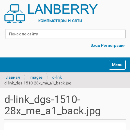
Поиск
Расширенный поиск
Вход
Регистрация
Переклю
Главная
images
d-link
d-link_dgs-1510-28x_me_a1_back.jpg
d-link_dgs-1510-
28x_me_a1_back.jpg