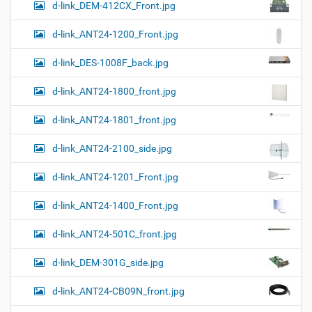
d-link_DEM-412CX_Front.jpg
р
т
d-link_ANT24-1200_Front.jpg
и
н
к
d-link_DES-1008F_back.jpg
и
…
d-link_ANT24-1800_front.jpg
d-link_ANT24-1801_front.jpg
d-link_ANT24-2100_side.jpg
d-link_ANT24-1201_Front.jpg
d-link_ANT24-1400_Front.jpg
d-link_ANT24-501C_front.jpg
d-link_DEM-301G_side.jpg
d-link_ANT24-CB09N_front.jpg