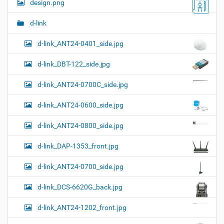
и
design.png
я
в
и
п
о
и
с
d-link
л
д
г
н
о
d-link_ANT24-0401_side.jpg
а
о
к
р
ц
у
а
d-link_DBT-122_side.jpg
и
м
з
м
е
я
d-link_ANT24-0700C_side.jpg
е
н
р
т
d-link_ANT24-0600_side.jpg
н
о
о
м
г
d-link_ANT24-0800_side.jpg
о
п
d-link_DAP-1353_front.jpg
р
о
с
d-link_ANT24-0700_side.jpg
м
о
d-link_DCS-6620G_back.jpg
т
р
а
d-link_ANT24-1202_front.jpg
к
а