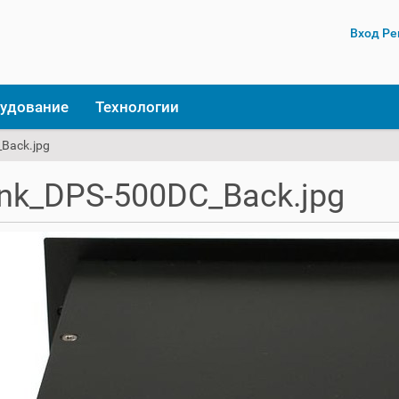
Вход
Ре
удование
Технологии
_Back.jpg
ink_DPS-500DC_Back.jpg