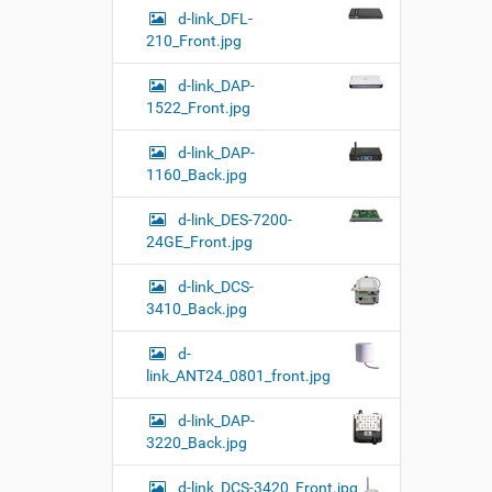
d-link_DFL-
210_Front.jpg
d-link_DAP-
1522_Front.jpg
d-link_DAP-
1160_Back.jpg
d-link_DES-7200-
24GE_Front.jpg
d-link_DCS-
3410_Back.jpg
d-
link_ANT24_0801_front.jpg
d-link_DAP-
3220_Back.jpg
d-link_DCS-3420_Front.jpg