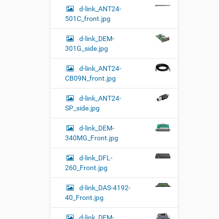
м
d-link_ANT24-
о
501C_front.jpg
т
р
а
d-link_DEM-
к
301G_side.jpg
а
р
d-link_ANT24-
т
CB09N_front.jpg
и
н
к
d-link_ANT24-
и
SP_side.jpg
…
d-link_DEM-
340MG_Front.jpg
d-link_DFL-
260_Front.jpg
d-link_DAS-4192-
40_Front.jpg
d-link_DEM-