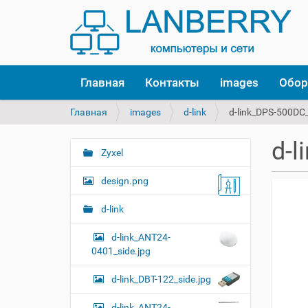
Главная
Контакты
images
Обор
В
Главная
images
d-link
d-link_DPS-500DC
ы
з
d-l
д
Zyxel
Н
е
а
с
design.png
в
ь
и
:
d-link
г
d-link_ANT24-
а
0401_side.jpg
ц
и
d-link_DBT-122_side.jpg
я
d-link_ANT24-