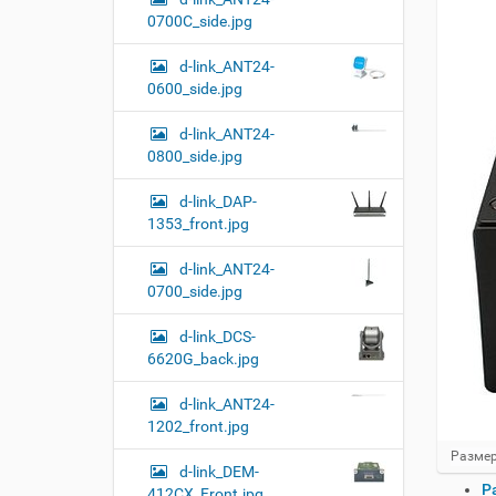
0700C_side.jpg
d-link_ANT24-
0600_side.jpg
d-link_ANT24-
0800_side.jpg
d-link_DAP-
1353_front.jpg
d-link_ANT24-
0700_side.jpg
d-link_DCS-
6620G_back.jpg
d-link_ANT24-
1202_front.jpg
Н
Размер
d-link_DEM-
а
О
Р
412CX_Front.jpg
ж