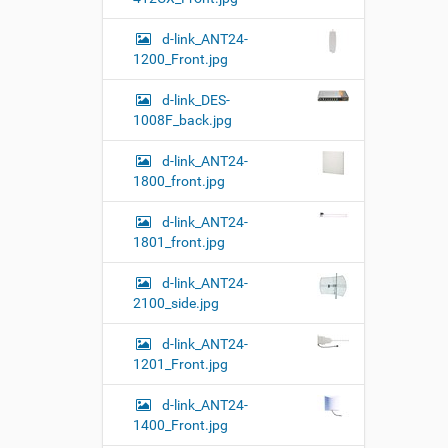
п
м
и
е
d-link_ANT24-
т
р
1200_Front.jpg
е
а
д
ц
d-link_DES-
л
и
я
1008F_back.jpg
и
п
о
с
d-link_ANT24-
л
д
1800_front.jpg
н
о
о
к
р
d-link_ANT24-
у
а
1801_front.jpg
м
з
м
е
d-link_ANT24-
е
н
2100_side.jpg
р
т
н
о
о
d-link_ANT24-
м
г
1201_Front.jpg
о
п
d-link_ANT24-
р
о
1400_Front.jpg
с