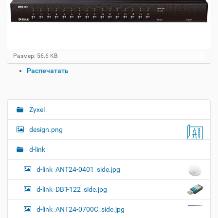
Н
Размер: 56.6 KB
а
О
Распечатать
ж
п
м
и
е
т
р
е
а
Zyxel
Н
д
ц
л
а
и
design.png
я
в
и
п
о
и
с
d-link
л
д
г
н
о
d-link_ANT24-0401_side.jpg
а
о
к
р
ц
у
а
d-link_DBT-122_side.jpg
и
м
з
м
е
я
d-link_ANT24-0700C_side.jpg
е
н