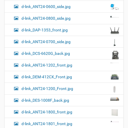
р
т
d-link_ANT24-0600_side.jpg
н
о
о
м
г
d-link_ANT24-0800_side.jpg
о
п
d-link_DAP-1353_front.jpg
р
о
с
d-link_ANT24-0700_side.jpg
м
о
d-link_DCS-6620G_back.jpg
т
р
а
d-link_ANT24-1202_front.jpg
к
а
d-link_DEM-412CX_Front.jpg
р
т
d-link_ANT24-1200_Front.jpg
и
н
к
d-link_DES-1008F_back.jpg
и
…
d-link_ANT24-1800_front.jpg
d-link_ANT24-1801_front.jpg