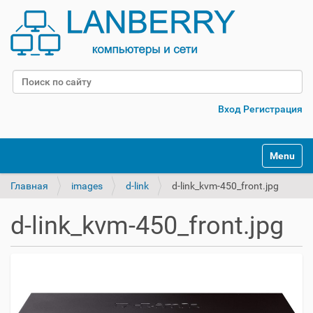
Поиск
Расширенный поиск
Вход
Регистрация
Переклю
Главная
images
d-link
d-link_kvm-450_front.jpg
d-link_kvm-450_front.jpg