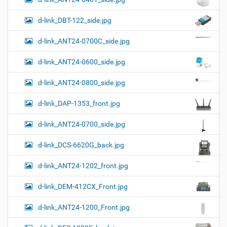
а
о
к
р
ц
у
а
d-link_DBT-122_side.jpg
и
м
з
м
е
я
d-link_ANT24-0700C_side.jpg
е
н
р
т
d-link_ANT24-0600_side.jpg
н
о
о
м
г
d-link_ANT24-0800_side.jpg
о
п
d-link_DAP-1353_front.jpg
р
о
с
d-link_ANT24-0700_side.jpg
м
о
d-link_DCS-6620G_back.jpg
т
р
а
d-link_ANT24-1202_front.jpg
к
а
d-link_DEM-412CX_Front.jpg
р
т
d-link_ANT24-1200_Front.jpg
и
н
к