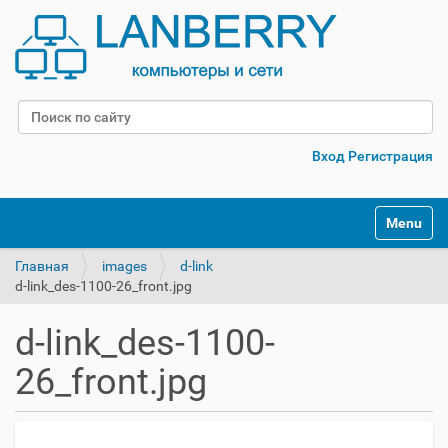
Поиск
Расширенный поиск
Вход
Регистрация
Переклю
Главная
images
d-link
d-link_des-1100-26_front.jpg
d-link_des-1100-
26_front.jpg