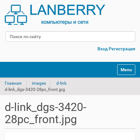
Поиск
Расширенный поиск
Вход
Регистрация
Переклю
Главная
images
d-link
d-link_dgs-3420-28pc_front.jpg
d-link_dgs-3420-
28pc_front.jpg