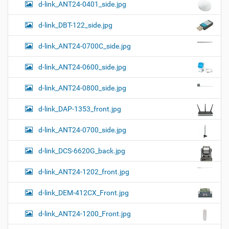
о
d-link_ANT24-0401_side.jpg
а
о
к
р
ц
у
а
d-link_DBT-122_side.jpg
и
м
з
м
е
я
d-link_ANT24-0700C_side.jpg
е
н
р
т
d-link_ANT24-0600_side.jpg
н
о
о
м
г
d-link_ANT24-0800_side.jpg
о
п
d-link_DAP-1353_front.jpg
р
о
с
d-link_ANT24-0700_side.jpg
м
о
d-link_DCS-6620G_back.jpg
т
р
а
d-link_ANT24-1202_front.jpg
к
а
d-link_DEM-412CX_Front.jpg
р
т
d-link_ANT24-1200_Front.jpg
и
н