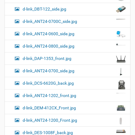
к
р
ц
у
а
d-link_DBT-122_side.jpg
и
м
з
м
е
я
d-link_ANT24-0700C_side.jpg
е
н
р
т
d-link_ANT24-0600_side.jpg
н
о
о
м
г
d-link_ANT24-0800_side.jpg
о
п
d-link_DAP-1353_front.jpg
р
о
с
d-link_ANT24-0700_side.jpg
м
о
d-link_DCS-6620G_back.jpg
т
р
а
d-link_ANT24-1202_front.jpg
к
а
d-link_DEM-412CX_Front.jpg
р
т
d-link_ANT24-1200_Front.jpg
и
н
к
d-link_DES-1008F_back.jpg