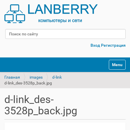
Поиск
Расширенный поиск
Вход
Регистрация
Переклю
Главная
images
d-link
d-link_des-3528p_back.jpg
d-link_des-
3528p_back.jpg