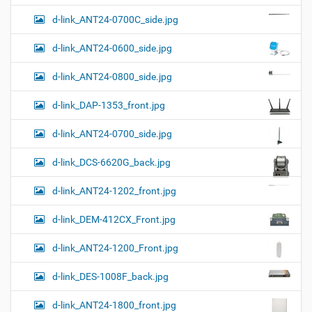
и
м
з
м
е
я
d-link_ANT24-0700C_side.jpg
е
н
р
т
d-link_ANT24-0600_side.jpg
н
о
о
м
г
d-link_ANT24-0800_side.jpg
о
п
d-link_DAP-1353_front.jpg
р
о
с
d-link_ANT24-0700_side.jpg
м
о
d-link_DCS-6620G_back.jpg
т
р
а
d-link_ANT24-1202_front.jpg
к
а
d-link_DEM-412CX_Front.jpg
р
т
d-link_ANT24-1200_Front.jpg
и
н
к
d-link_DES-1008F_back.jpg
и
…
d-link_ANT24-1800_front.jpg