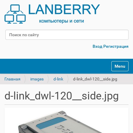
Поиск
Расширенный поиск
Вход
Регистрация
Переклю
Главная
images
d-link
d-link_dwl-120__side.jpg
d-link_dwl-120__side.jpg