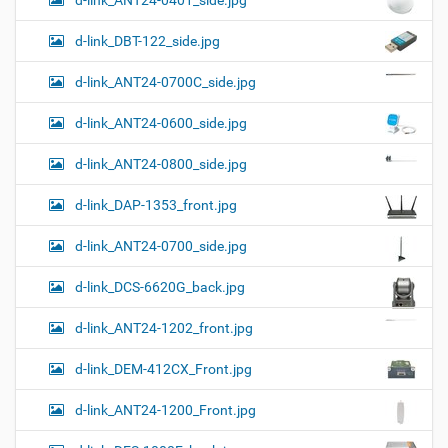
а
о
к
р
ц
у
а
d-link_DBT-122_side.jpg
и
м
з
м
е
я
d-link_ANT24-0700C_side.jpg
е
н
р
т
d-link_ANT24-0600_side.jpg
н
о
о
м
г
d-link_ANT24-0800_side.jpg
о
п
d-link_DAP-1353_front.jpg
р
о
с
d-link_ANT24-0700_side.jpg
м
о
d-link_DCS-6620G_back.jpg
т
р
а
d-link_ANT24-1202_front.jpg
к
а
d-link_DEM-412CX_Front.jpg
р
т
d-link_ANT24-1200_Front.jpg
и
н
к