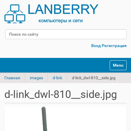
Поиск
Расширенный поиск
Вход
Регистрация
Переклю
Главная
images
d-link
d-link_dwl-810__side.jpg
d-link_dwl-810__side.jpg