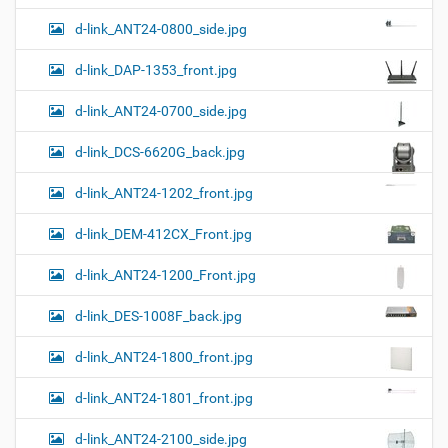
о
о
м
г
d-link_ANT24-0800_side.jpg
о
п
d-link_DAP-1353_front.jpg
р
о
с
d-link_ANT24-0700_side.jpg
м
о
d-link_DCS-6620G_back.jpg
т
р
а
d-link_ANT24-1202_front.jpg
к
а
d-link_DEM-412CX_Front.jpg
р
т
d-link_ANT24-1200_Front.jpg
и
н
к
d-link_DES-1008F_back.jpg
и
…
d-link_ANT24-1800_front.jpg
d-link_ANT24-1801_front.jpg
d-link_ANT24-2100_side.jpg