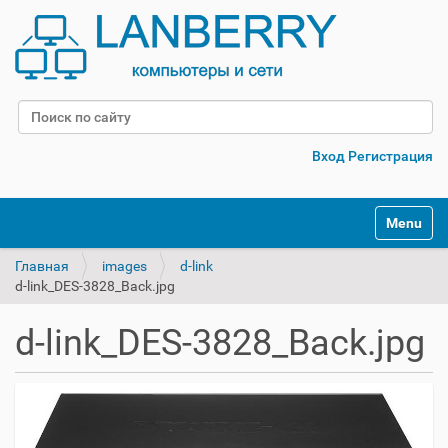
Поиск
Расширенный поиск
Вход
Регистрация
Переклю
Главная
images
d-link
d-link_DES-3828_Back.jpg
d-link_DES-3828_Back.jpg