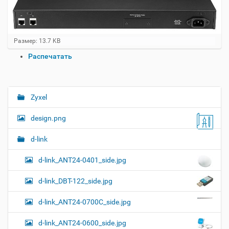
Н
Размер: 13.7 KB
а
О
Распечатать
ж
п
м
и
е
т
р
е
а
Zyxel
Н
д
ц
л
а
и
design.png
я
в
и
п
о
и
с
d-link
л
д
г
н
о
d-link_ANT24-0401_side.jpg
а
о
к
р
ц
у
а
d-link_DBT-122_side.jpg
и
м
з
м
е
я
d-link_ANT24-0700C_side.jpg
е
н
р
т
d-link_ANT24-0600_side.jpg
н