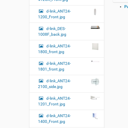
а
О
Р
ж
d-link_ANT24-
п
м
1200_Front.jpg
и
е
т
р
е
d-link_DES-
а
д
1008F_back.jpg
ц
л
и
я
d-link_ANT24-
и
п
о
1800_front.jpg
с
л
д
н
d-link_ANT24-
о
о
1801_front.jpg
к
р
у
а
м
з
d-link_ANT24-
м
е
2100_side.jpg
е
н
р
т
d-link_ANT24-
н
о
1201_Front.jpg
о
м
г
о
d-link_ANT24-
п
1400_Front.jpg
р