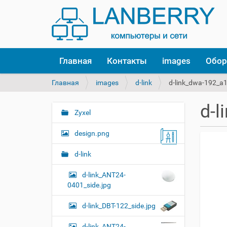
Главная
Контакты
images
Обор
В
Главная
images
d-link
d-link_dwa-192_a1
ы
з
d-l
д
Zyxel
Н
е
а
с
design.png
в
ь
и
:
d-link
г
d-link_ANT24-
а
0401_side.jpg
ц
и
d-link_DBT-122_side.jpg
я
d-link_ANT24-