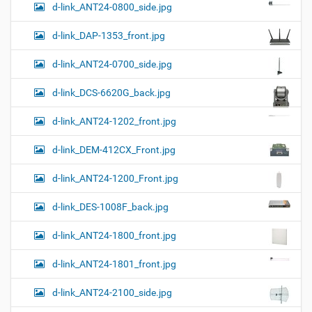
м
г
d-link_ANT24-0800_side.jpg
о
п
d-link_DAP-1353_front.jpg
р
о
с
d-link_ANT24-0700_side.jpg
м
о
d-link_DCS-6620G_back.jpg
т
р
а
d-link_ANT24-1202_front.jpg
к
а
d-link_DEM-412CX_Front.jpg
р
т
d-link_ANT24-1200_Front.jpg
и
н
к
d-link_DES-1008F_back.jpg
и
…
d-link_ANT24-1800_front.jpg
d-link_ANT24-1801_front.jpg
d-link_ANT24-2100_side.jpg