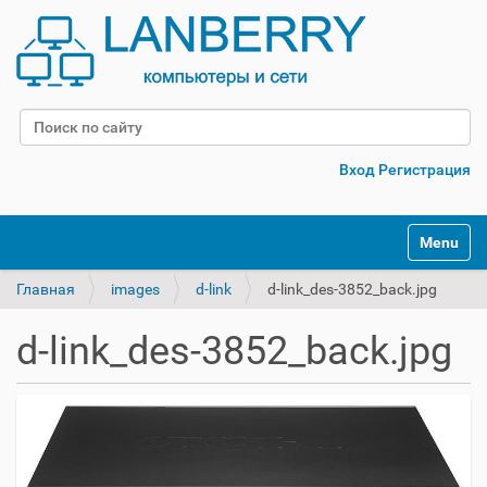
Поиск
Расширенный поиск
Вход
Регистрация
Переклю
Главная
images
d-link
d-link_des-3852_back.jpg
d-link_des-3852_back.jpg