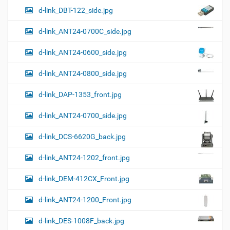
р
ц
у
а
d-link_DBT-122_side.jpg
и
м
з
м
е
я
d-link_ANT24-0700C_side.jpg
е
н
р
т
d-link_ANT24-0600_side.jpg
н
о
о
м
г
d-link_ANT24-0800_side.jpg
о
п
d-link_DAP-1353_front.jpg
р
о
с
d-link_ANT24-0700_side.jpg
м
о
d-link_DCS-6620G_back.jpg
т
р
а
d-link_ANT24-1202_front.jpg
к
а
d-link_DEM-412CX_Front.jpg
р
т
d-link_ANT24-1200_Front.jpg
и
н
к
d-link_DES-1008F_back.jpg
и