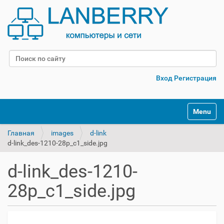
Поиск
Расширенный поиск
Вход
Регистрация
Переклю
Главная
images
d-link
d-link_des-1210-28p_c1_side.jpg
d-link_des-1210-
28p_c1_side.jpg