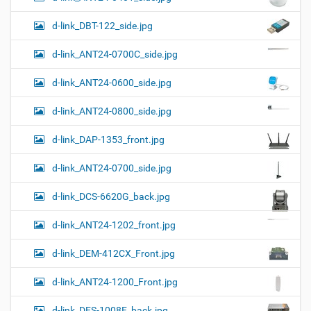
а
к
р
ц
у
а
d-link_DBT-122_side.jpg
и
м
з
м
е
я
d-link_ANT24-0700C_side.jpg
е
н
р
т
d-link_ANT24-0600_side.jpg
н
о
о
м
г
d-link_ANT24-0800_side.jpg
о
п
d-link_DAP-1353_front.jpg
р
о
с
d-link_ANT24-0700_side.jpg
м
о
d-link_DCS-6620G_back.jpg
т
р
а
d-link_ANT24-1202_front.jpg
к
а
d-link_DEM-412CX_Front.jpg
р
т
d-link_ANT24-1200_Front.jpg
и
н
к
d-link_DES-1008F_back.jpg