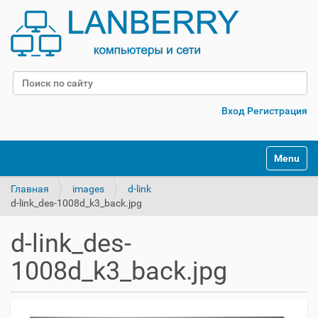
Поиск
Расширенный поиск
Вход
Регистрация
Переклю
Главная
images
d-link
d-link_des-1008d_k3_back.jpg
d-link_des-
1008d_k3_back.jpg