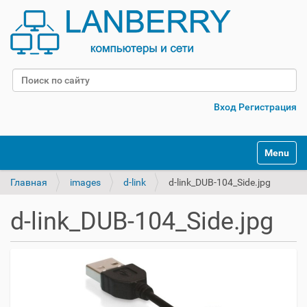
Поиск
Расширенный поиск
Вход
Регистрация
Переклю
Главная
images
d-link
d-link_DUB-104_Side.jpg
d-link_DUB-104_Side.jpg