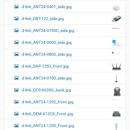
г
н
о
d-link_ANT24-0401_side.jpg
а
о
к
р
ц
у
а
d-link_DBT-122_side.jpg
и
м
з
м
е
я
d-link_ANT24-0700C_side.jpg
е
н
р
т
d-link_ANT24-0600_side.jpg
н
о
о
м
г
d-link_ANT24-0800_side.jpg
о
п
d-link_DAP-1353_front.jpg
р
о
с
d-link_ANT24-0700_side.jpg
м
о
d-link_DCS-6620G_back.jpg
т
р
а
d-link_ANT24-1202_front.jpg
к
а
d-link_DEM-412CX_Front.jpg
р
т
d-link_ANT24-1200_Front.jpg
и