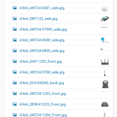
д
г
н
о
d-link_ANT24-0401_side.jpg
а
о
к
р
ц
у
а
d-link_DBT-122_side.jpg
и
м
з
м
е
я
d-link_ANT24-0700C_side.jpg
е
н
р
т
d-link_ANT24-0600_side.jpg
н
о
о
м
г
d-link_ANT24-0800_side.jpg
о
п
d-link_DAP-1353_front.jpg
р
о
с
d-link_ANT24-0700_side.jpg
м
о
d-link_DCS-6620G_back.jpg
т
р
а
d-link_ANT24-1202_front.jpg
к
а
d-link_DEM-412CX_Front.jpg
р
т
d-link_ANT24-1200_Front.jpg
и