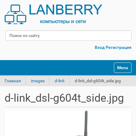
Поиск
Расширенный поиск
Вход
Регистрация
Переклю
Главная
images
d-link
d-link_dsl-g604t_side.jpg
d-link_dsl-g604t_side.jpg