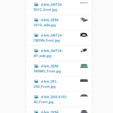
и
d-link_ANT24-
…
501C_front.jpg
d-link_DEM-
301G_side.jpg
d-link_ANT24-
CB09N_front.jpg
d-link_ANT24-
SP_side.jpg
d-link_DEM-
340MG_Front.jpg
d-link_DFL-
260_Front.jpg
d-link_DAS-4192-
40_Front.jpg
d-link_DEM-