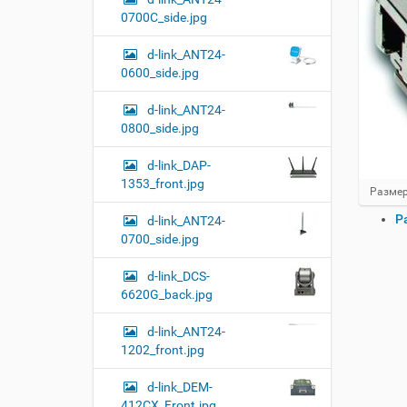
0700C_side.jpg
d-link_ANT24-
0600_side.jpg
d-link_ANT24-
0800_side.jpg
d-link_DAP-
1353_front.jpg
Н
Размер
а
О
Р
d-link_ANT24-
ж
п
м
0700_side.jpg
и
е
т
р
d-link_DCS-
е
а
6620G_back.jpg
д
ц
л
и
я
d-link_ANT24-
и
п
1202_front.jpg
о
с
л
д
d-link_DEM-
н
о
412CX_Front.jpg