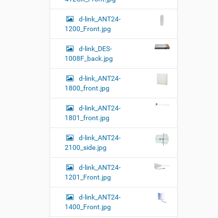
о
к
р
у
а
d-link_ANT24-
м
з
1200_Front.jpg
м
е
е
н
d-link_DES-
р
т
1008F_back.jpg
н
о
о
м
г
d-link_ANT24-
о
1800_front.jpg
п
р
d-link_ANT24-
о
с
1801_front.jpg
м
о
d-link_ANT24-
т
2100_side.jpg
р
а
к
d-link_ANT24-
а
1201_Front.jpg
р
т
d-link_ANT24-
и
1400_Front.jpg
н
к