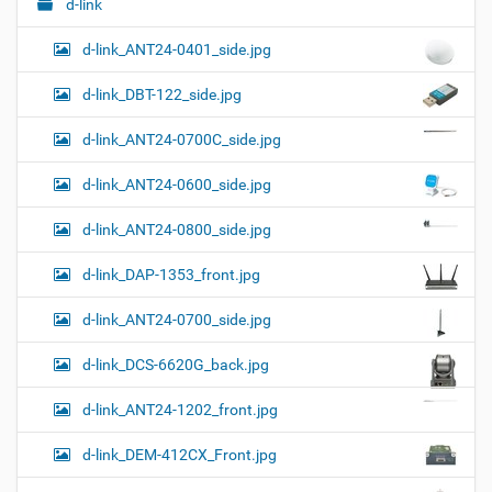
и
с
d-link
л
д
г
н
о
d-link_ANT24-0401_side.jpg
а
о
к
р
ц
у
а
d-link_DBT-122_side.jpg
и
м
з
м
е
я
d-link_ANT24-0700C_side.jpg
е
н
р
т
d-link_ANT24-0600_side.jpg
н
о
о
м
г
d-link_ANT24-0800_side.jpg
о
п
d-link_DAP-1353_front.jpg
р
о
с
d-link_ANT24-0700_side.jpg
м
о
d-link_DCS-6620G_back.jpg
т
р
а
d-link_ANT24-1202_front.jpg
к
а
d-link_DEM-412CX_Front.jpg
р
т