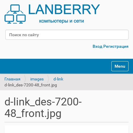
Поиск
Расширенный поиск
Вход
Регистрация
Переклю
Главная
images
d-link
d-link_des-7200-48_front.jpg
d-link_des-7200-
48_front.jpg