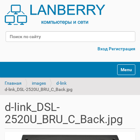
Поиск
Расширенный поиск
Вход
Регистрация
Переклю
Главная
images
d-link
d-link_DSL-2520U_BRU_C_Back.jpg
d-link_DSL-
2520U_BRU_C_Back.jpg