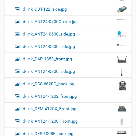
к
р
ц
у
а
d-link_DBT-122_side.jpg
и
м
з
м
е
я
d-link_ANT24-0700C_side.jpg
е
н
р
т
d-link_ANT24-0600_side.jpg
н
о
о
м
г
d-link_ANT24-0800_side.jpg
о
п
d-link_DAP-1353_front.jpg
р
о
с
d-link_ANT24-0700_side.jpg
м
о
d-link_DCS-6620G_back.jpg
т
р
а
d-link_ANT24-1202_front.jpg
к
а
d-link_DEM-412CX_Front.jpg
р
т
d-link_ANT24-1200_Front.jpg
и
н
к
d-link_DES-1008F_back.jpg