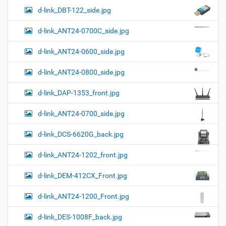
р
ц
у
а
d-link_DBT-122_side.jpg
и
м
з
м
е
я
d-link_ANT24-0700C_side.jpg
е
н
р
т
d-link_ANT24-0600_side.jpg
н
о
о
м
г
d-link_ANT24-0800_side.jpg
о
п
d-link_DAP-1353_front.jpg
р
о
с
d-link_ANT24-0700_side.jpg
м
о
d-link_DCS-6620G_back.jpg
т
р
а
d-link_ANT24-1202_front.jpg
к
а
d-link_DEM-412CX_Front.jpg
р
т
d-link_ANT24-1200_Front.jpg
и
н
к
d-link_DES-1008F_back.jpg
и