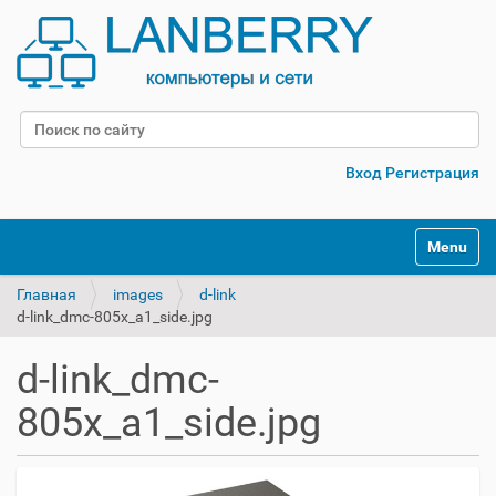
Поиск
Расширенный поиск
Вход
Регистрация
Переклю
Главная
images
d-link
d-link_dmc-805x_a1_side.jpg
d-link_dmc-
805x_a1_side.jpg