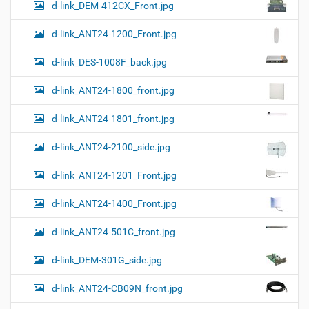
d-link_DEM-412CX_Front.jpg
р
т
d-link_ANT24-1200_Front.jpg
и
н
к
d-link_DES-1008F_back.jpg
и
…
d-link_ANT24-1800_front.jpg
d-link_ANT24-1801_front.jpg
d-link_ANT24-2100_side.jpg
d-link_ANT24-1201_Front.jpg
d-link_ANT24-1400_Front.jpg
d-link_ANT24-501C_front.jpg
d-link_DEM-301G_side.jpg
d-link_ANT24-CB09N_front.jpg