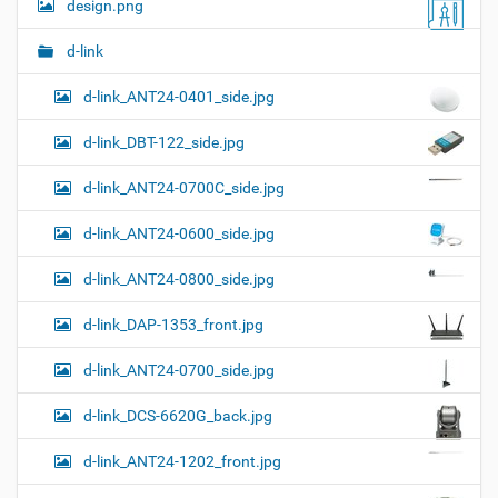
и
design.png
я
в
и
п
о
и
с
d-link
л
д
г
н
о
d-link_ANT24-0401_side.jpg
а
о
к
р
ц
у
а
d-link_DBT-122_side.jpg
и
м
з
м
е
я
d-link_ANT24-0700C_side.jpg
е
н
р
т
d-link_ANT24-0600_side.jpg
н
о
о
м
г
d-link_ANT24-0800_side.jpg
о
п
d-link_DAP-1353_front.jpg
р
о
с
d-link_ANT24-0700_side.jpg
м
о
d-link_DCS-6620G_back.jpg
т
р
а
d-link_ANT24-1202_front.jpg
к
а