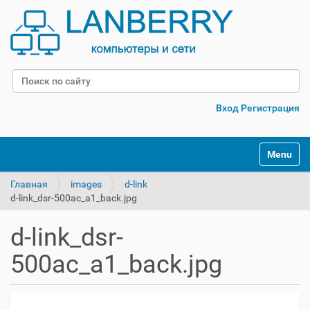
Поиск
Расширенный поиск
Вход
Регистрация
Переклю
Главная
images
d-link
d-link_dsr-500ac_a1_back.jpg
d-link_dsr-
500ac_a1_back.jpg