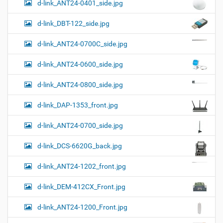
о
d-link_ANT24-0401_side.jpg
а
о
к
р
ц
у
а
d-link_DBT-122_side.jpg
и
м
з
м
е
я
d-link_ANT24-0700C_side.jpg
е
н
р
т
d-link_ANT24-0600_side.jpg
н
о
о
м
г
d-link_ANT24-0800_side.jpg
о
п
d-link_DAP-1353_front.jpg
р
о
с
d-link_ANT24-0700_side.jpg
м
о
d-link_DCS-6620G_back.jpg
т
р
а
d-link_ANT24-1202_front.jpg
к
а
d-link_DEM-412CX_Front.jpg
р
т
d-link_ANT24-1200_Front.jpg
и
н