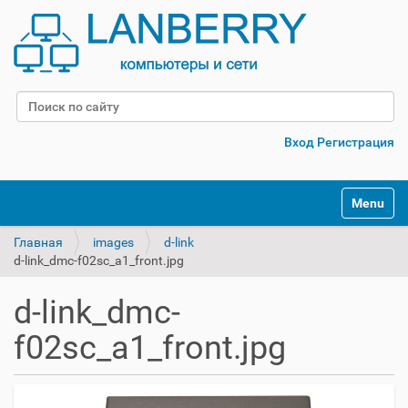
Поиск
Расширенный поиск
Вход
Регистрация
Переклю
Главная
images
d-link
d-link_dmc-f02sc_a1_front.jpg
d-link_dmc-
f02sc_a1_front.jpg