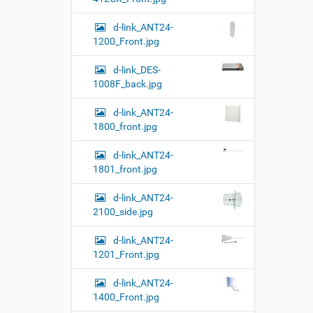
о
к
р
у
d-link_ANT24-
а
м
з
1200_Front.jpg
м
е
е
н
d-link_DES-
р
т
1008F_back.jpg
н
о
о
м
г
d-link_ANT24-
о
1800_front.jpg
п
р
d-link_ANT24-
о
1801_front.jpg
с
м
о
d-link_ANT24-
т
2100_side.jpg
р
а
d-link_ANT24-
к
а
1201_Front.jpg
р
т
d-link_ANT24-
и
1400_Front.jpg
н
к