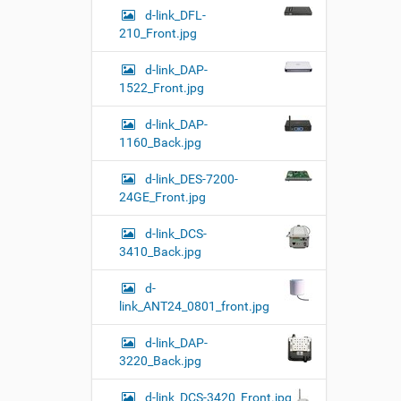
d-link_DFL-
210_Front.jpg
d-link_DAP-
1522_Front.jpg
d-link_DAP-
1160_Back.jpg
d-link_DES-7200-
24GE_Front.jpg
d-link_DCS-
3410_Back.jpg
d-
link_ANT24_0801_front.jpg
d-link_DAP-
3220_Back.jpg
d-link_DCS-3420_Front.jpg