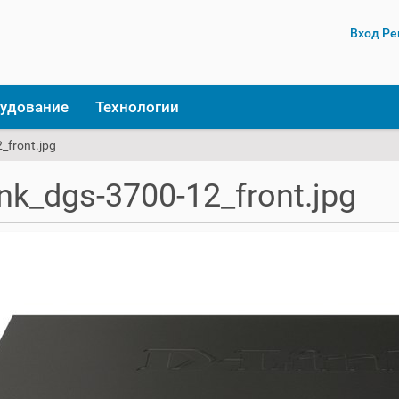
Вход
Ре
удование
Технологии
_front.jpg
ink_dgs-3700-12_front.jpg