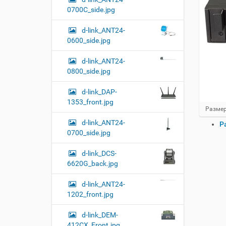
0700C_side.jpg
d-link_ANT24-
0600_side.jpg
d-link_ANT24-
0800_side.jpg
d-link_DAP-
1353_front.jpg
Н
Размер
а
d-link_ANT24-
О
Р
ж
0700_side.jpg
п
м
и
е
т
d-link_DCS-
р
е
6620G_back.jpg
а
д
ц
л
d-link_ANT24-
и
я
1202_front.jpg
и
п
о
с
л
д
d-link_DEM-
н
о
412CX_Front.jpg