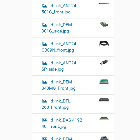
о
d-link_ANT24-
с
501C_front.jpg
м
о
d-link_DEM-
т
р
301G_side.jpg
а
к
d-link_ANT24-
а
CB09N_front.jpg
р
т
и
d-link_ANT24-
н
SP_side.jpg
к
и
d-link_DEM-
…
340MG_Front.jpg
d-link_DFL-
260_Front.jpg
d-link_DAS-4192-
40_Front.jpg
d-link_DEM-