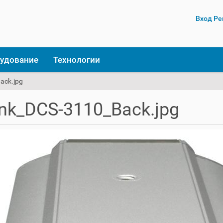
Вход
Ре
удование
Технологии
ack.jpg
ink_DCS-3110_Back.jpg