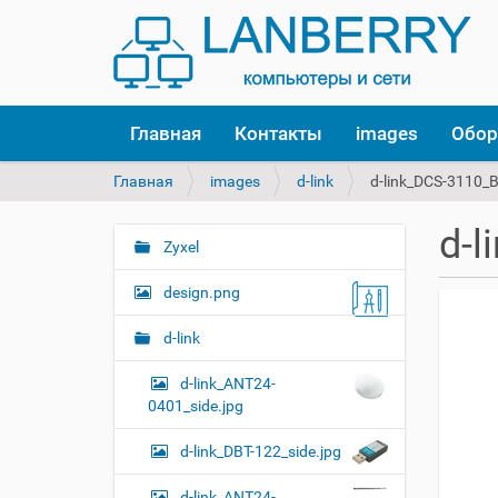
Главная
Контакты
images
Обор
В
Главная
images
d-link
d-link_DCS-3110_B
ы
з
d-l
д
Zyxel
Н
е
а
с
design.png
в
ь
и
:
d-link
г
d-link_ANT24-
а
0401_side.jpg
ц
и
d-link_DBT-122_side.jpg
я
d-link_ANT24-