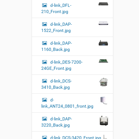
d-link_DFL-
210_Front.jpg
d-link_DAP-
1522_Front.jpg
d-link_DAP-
1160_Back.jpg
d-link_DES-7200-
24GE_Front.jpg
d-link_DCS-
3410_Back.jpg
d-
link_ANT24_0801_front.jpg
d-link_DAP-
3220_Back.jpg
d-link_DCS-3420_Front.jpg