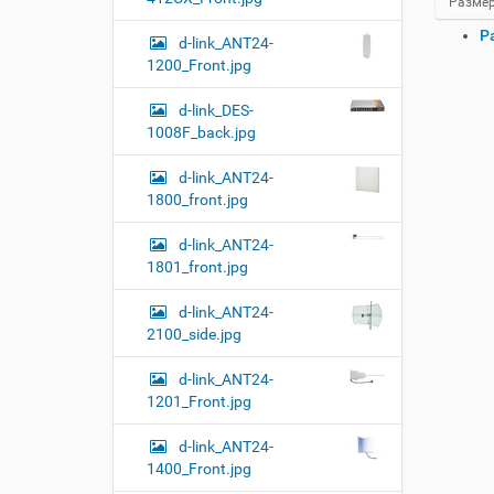
Н
Размер
а
О
Р
ж
d-link_ANT24-
п
м
1200_Front.jpg
и
е
т
р
d-link_DES-
е
а
1008F_back.jpg
д
ц
л
и
я
d-link_ANT24-
и
п
1800_front.jpg
о
с
л
д
d-link_ANT24-
н
о
о
1801_front.jpg
к
р
у
а
d-link_ANT24-
м
з
2100_side.jpg
м
е
е
н
р
d-link_ANT24-
т
н
1201_Front.jpg
о
о
м
г
d-link_ANT24-
о
1400_Front.jpg
п
р