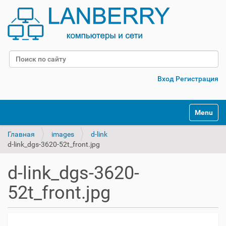
Поиск
Расширенный поиск
Вход
Регистрация
Переклю
Главная
images
d-link
d-link_dgs-3620-52t_front.jpg
d-link_dgs-3620-
52t_front.jpg