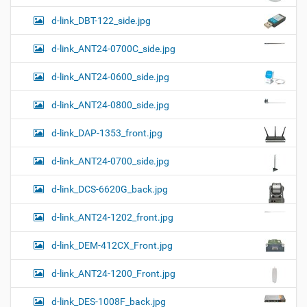
к
р
ц
у
а
d-link_DBT-122_side.jpg
и
м
з
м
е
я
d-link_ANT24-0700C_side.jpg
е
н
р
т
d-link_ANT24-0600_side.jpg
н
о
о
м
г
d-link_ANT24-0800_side.jpg
о
п
d-link_DAP-1353_front.jpg
р
о
с
d-link_ANT24-0700_side.jpg
м
о
d-link_DCS-6620G_back.jpg
т
р
а
d-link_ANT24-1202_front.jpg
к
а
d-link_DEM-412CX_Front.jpg
р
т
d-link_ANT24-1200_Front.jpg
и
н
к
d-link_DES-1008F_back.jpg